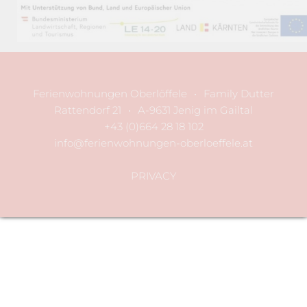
Ferienwohnungen Oberlöffele
•
Family Dutter
Rattendorf 21
•
A-9631 Jenig im Gailtal
+43 (0)664 28 18 102
info@ferienwohnungen-oberloeffele.at
PRIVACY