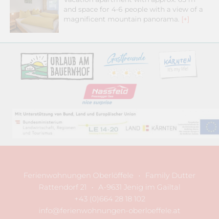
and space for 4-6 people with a view of a
magnificent mountain panorama.
[+]
Ferienwohnungen Oberlöffele
•
Family Dutter
Rattendorf 21
•
A-9631 Jenig im Gailtal
+43 (0)664 28 18 102
info@ferienwohnungen-oberloeffele.at